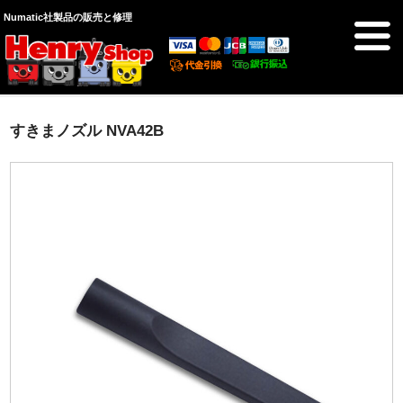
Numatic社製品の販売と修理
乾式掃除機
すきまノズル NVA42B
乾湿両用掃除機
オプション品
その他
修理受付
カート